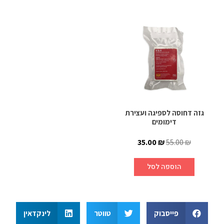
גזה דחוסה לספיגה ועצירת
דימומים
35.00
₪
55.00
₪
הוספה לסל
פייסבוק
טווטר
לינקדאין