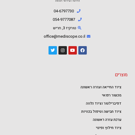
04-6797730
054-9777087⁩
טורקיז 3, חריש
office@mediscope.co.il
מוצרים
ציוד החייאה ועזרה ראשונה
מכשור רפואי
דפיברילטור וציוד נלווה
ציוד חבישה וטיפול בכוויות
ערכת עזרה ראשונה
ציוד חילוץ ופינוי