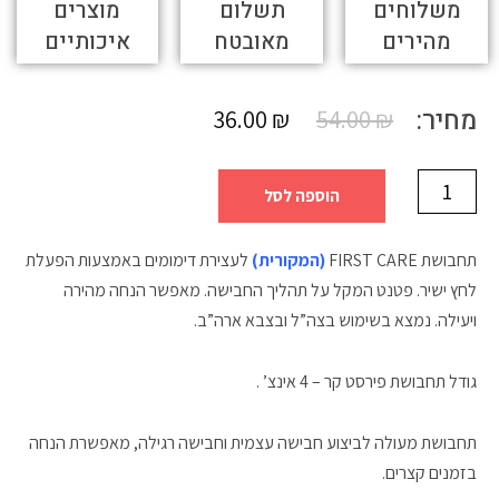
משלוחים
תשלום
מוצרים
מהירים
מאובטח
איכותיים
מחיר:
36.00
₪
54.00
₪
הוספה לסל
תחבושת FIRST CARE
(המקורית)
לעצירת דימומים באמצעות הפעלת
לחץ ישיר. פטנט המקל על תהליך החבישה. מאפשר הנחה מהירה
ויעילה. נמצא בשימוש בצה”ל ובצבא ארה”ב.
גודל תחבושת פירסט קר – 4 אינצ’ .
תחבושת מעולה לביצוע חבישה עצמית וחבישה רגילה, מאפשרת הנחה
בזמנים קצרים.