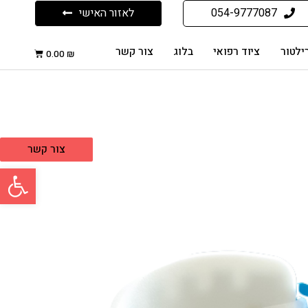
054-9777087
לאזור האישי
ילטור
ציוד רפואי
בלוג
צור קשר
0.00
₪
צור קשר
פתח סרגל 