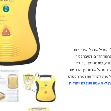
דפיברילטור (מכשיר החייאה) LIFELINE של חברת Defibtech המכיל את כל הפונקציות
רפור חדרים. דפיברילטור
ה, בתי מגורים ועוד. קל
שיר מנהל את תהליך ההחייאה
 על מנת להוריד את רמת הסטרס
המכשיר מגיע עם אחריות יצרן ל-8 שנים וסוללה ייחודית