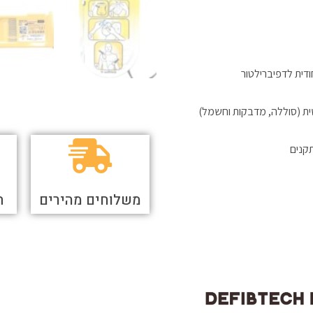
כונה ייחודית לדפיברילטור
משלוחים מהירים
ת