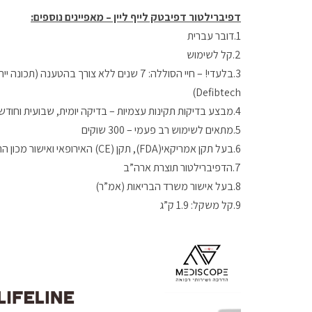
דפיברילטור דפיבטק לייף ליין – מאפיינים נוספים:
1.דובר עברית
2.קל לשימוש
3.בלעדי! – חיי הסוללה: 7 שנים ללא צורך בהטענה (ת
Defibtech)
4.מבצע בדיקות תקינות עצמיות – בדיקה יומית, שבועית וחודשית (סוללה, מדבקות וחשמל)
5.מתאים לשימוש רב פעמי – 300 שוקים
6.בעל תקן אמריקאי(FDA), תקן (CE) האירופאי ואישור מכון התקנים
7.הדפיברילטור תוצרת ארה”ב
8.בעל אישור משרד הבריאות (אמ”ר)
9.קל משקל: 1.9 ק”ג