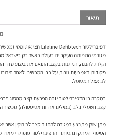
תיאור
מיד
דפיברילטור
Lifeline Defibtech חצי אוטומטי (מכשיר החייאה לייף ליין – דפיבטק) של חברת Defibtech המיוצר בארה”ב
וקלות להבנה, הניתנות בקצב התואם את ביצוע סדר הפע
פקודות באמצעות נורות על כבי המכשיר. לאחר חיבורו
לב אצל המטופל.
במקרה בו הדפיברילטור יזהה הפרעת קצב מהסוג פרפור
קצב חשמלי בלב (במילים אחרות אסיסטולה) מכשיר החייא
מתן שוק מתבצע במטרה להחזיר קצב לב תקין אשר יאפש
הטיפול המתקדם ביותר. הדפיברילטור פופולרי מאוד 