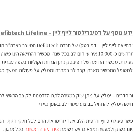
ע נוסף על דפיברילטור לייף ליין – Defibtech Lifeline
תוכ
מגורמי התמותה העיקריים בעולם כאשר רק בישראל מתרחשים כ-10.000 אירועי דום לב בכ
ולות. מכשיר החייאה של דפיבטק נותן הנחיות הקוליות בשפה עברית (
 למטופל המכשיר מאבחן קצב לב במהרה וממליץ על פעולות המשך כגו
 חדרים – ימליץ על מתן שוק במטרה לתת הזדמנות לקוצב הראשי להח
ה ימליץ להתחיל בביצוע עיסויי לב באופן מיידי.
ר פעולת כיווץ והרפית הלב אשר יזרימו את הדם לכל חלקי הגוף.
המ
כיום בשוק ולמעשה נמצא בראש רשימת
ציוד עזרה ראשונה
בכל ארגון.