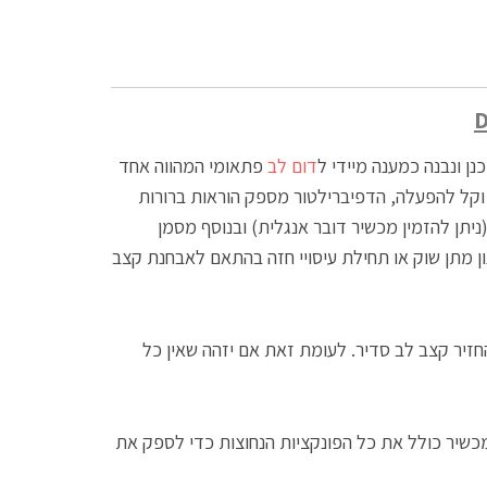
נן ונבנה כמענה מיידי ל
דום לב
פתאומי המהווה אחד
ל שנה. מכשיר ההחייאה הינו פשוט וקל להפעלה, הדפיברילטור מספק הוראות ברורות
ניתן להזמין מכשיר דובר אנגלית) ובנוסף מסמן
ן מתן שוק או תחילת עיסויי חזה בהתאם לאבחנת קצב
זיר קצב לב סדיר. לעומת זאת אם יזהה שאין כל
כשיר כולל את כל הפונקציות הנחוצות כדי לספק את