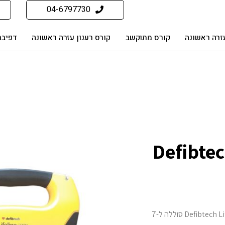
04-6797730
זרה ראשונה
קורס מתוקשב
קורס רענון עזרה ראשונה
דפיבר
Defibtech Lif
/ דפיברילטור Defibtech Lifeline סוללה ל-7