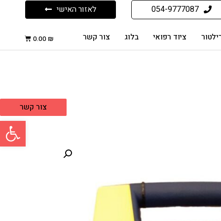
054-9777087
לאזור האישי
ילטור
ציוד רפואי
בלוג
צור קשר
0.00
₪
צור קשר
פתח סרגל 