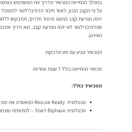
במהלך ההחייאה המכשיר מדריך את המשתמש באמצעות 
על פי הקצב הנכון. לאחר חיבור הדפיברילטור למטופל
זיהה הפרעת קצב מהסוג פרפור חדרים, תתבקשו ללחו
שהדפיברילטור לא יזהה הפרעת קצב, הוא ידריך אתכם 
האירוע.
המכשיר מגיע עם סט מדבקות
מכשיר ההחייאה כולל 7 שנות אחריות
המכשיר כולל:
טכנולוגית Rescue Ready המאשרת את מוכנות המכשיר בבדיקה יומיומית לאחר שמוודא את מצבם של כלל הרכיבים הקריטיים לפעולה.
טכנולוגית Start Biphasic – להתאמת עוצמת השוק החשמלי בהתאם לתנגודת בית החזה של המטופל.