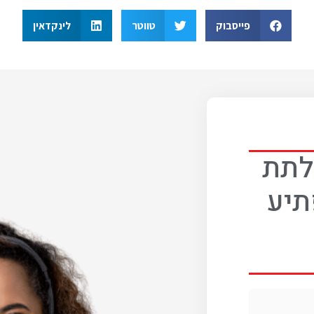
פייסבוק
טווטר
לינקדאין
 לתת
תיע