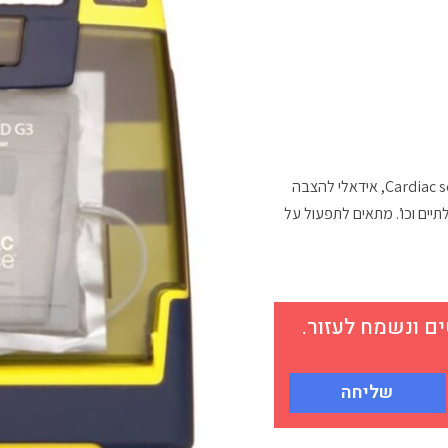
דפיברילטור חצי אוטומטי POWERHEART G-3 מבית Cardiac science, אידאלי להצבה
לתיים וכו’. מתאים לתפעול על
 ונשמח לעזור.
שליחה