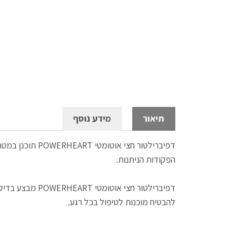
תיאור
מידע נוסף
דפיברילטור חצי
הפקודות הניתנות.
דפיברילטור חצי אוטומטי POWERHEART מבצע בדיקה יומית באופן עצמאי אשר מוודא את תקינותם של התוכנה, החומרה, מצב ה
להבטיח מוכנות לטיפול בכל רגע.