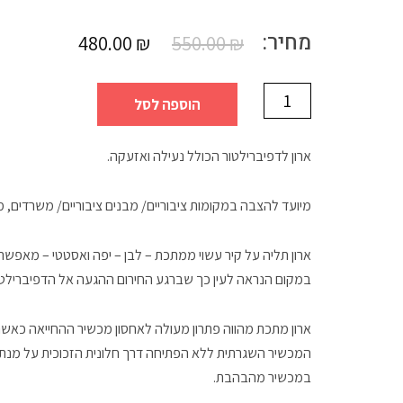
מחיר:
480.00
₪
550.00
₪
הוספה לסל
ארון לדפיברילטור הכולל נעילה ואזעקה.
מיועד להצבה במקומות ציבוריים/ מבנים ציבוריים/ משרדים, מוס
ארון תליה על קיר עשוי ממתכת – לבן – יפה ואסטטי – מאפשר
במקום הנראה לעין כך שברגע החירום ההגעה אל הדפיברילטו
ארון מתכת מהווה פתרון מעולה לאחסון מכשיר ההחייאה כא
המכשיר השגרתית ללא הפתיחה דרך חלונית הזכוכית על מנת 
במכשיר מהבהבת.