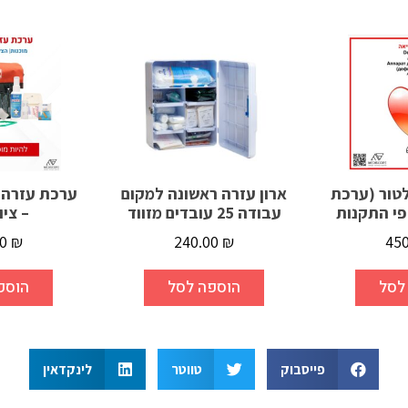
לטור (ערכת
ארון עזרה ראשונה למקום
ערכת עזרה 
עבודה 25 עובדים מזווד
– ציו
00
₪
240.00
₪
45
לסל
הוספה לסל
הוספ
פייסבוק
טווטר
לינקדאין