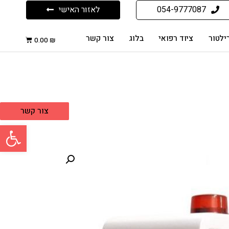
054-9777087
לאזור האישי
ילטור
ציוד רפואי
בלוג
צור קשר
0.00
₪
צור קשר
פתח סרגל 