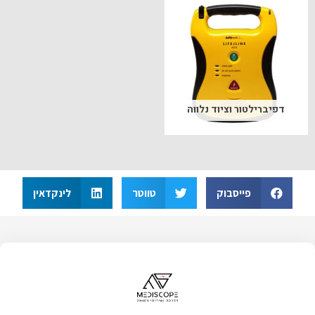
דפיברילטור וציוד נלווה
פייסבוק
טווטר
לינקדאין