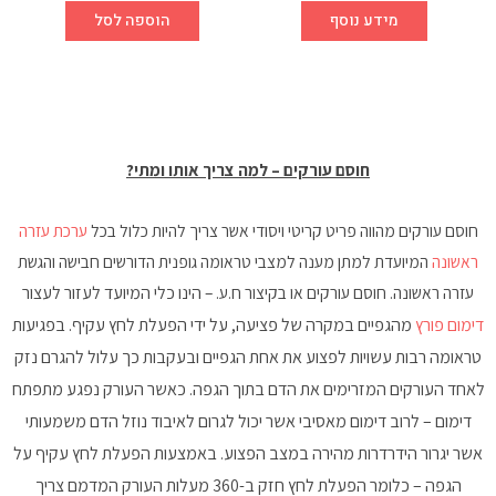
מידע נוסף
הוספה לסל
חוסם עורקים – למה צריך אותו ומתי?
חוסם עורקים מהווה פריט קריטי ויסודי אשר צריך להיות כלול בכל
ערכת עזרה
ראשונה
המיועדת למתן מענה למצבי טראומה גופנית הדורשים חבישה והגשת
עזרה ראשונה. חוסם עורקים או בקיצור ח.ע. –
הינו כלי המיועד לעזור לעצור
דימום פורץ
מהגפיים במקרה של פציעה, על ידי הפעלת לחץ עקיף. בפגיעות
טראומה רבות עשויות לפצוע את אחת הגפיים ובעקבות כך עלול להגרם נזק
לאחד העורקים המזרימים את הדם בתוך הגפה. כאשר העורק נפגע מתפתח
דימום – לרוב דימום מאסיבי אשר יכול לגרום לאיבוד נוזל הדם משמעותי
אשר יגרור הידרדרות מהירה במצב הפצוע. באמצעות הפעלת לחץ עקיף על
הגפה – כלומר הפעלת לחץ חזק ב-360 מעלות העורק המדמם צריך