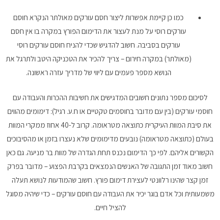
כמו כן קיימת אפשרות ליצור חסם עורקים מאולתר הנקרא חוסם
עורקים רוסי על מנת לעצור את הדימום הפורץ במקרה בו אין חסם
עורקים בסביבה. חשוב להדגיש שכדי להניח חוסם עורקים רוסי
(מאולתר) במקרה חירום – צריך להכיר את הטכניקה היטב ולתרגל את
הנושא מספר פעמים עם ליווי של מדריך עזרה ראשונה.
לסיכום מספר נתונים חשובים המדגישים את חשיבות ההכרות והעבודה עם
חוסמי עורקים (בין עם מדובר בחוסמים טקטיים או ח.ע. רגיל): דימומים מהווים
את סיבת המוות העיקרית כתוצאה מטראומה. קרוב ל-40 אחוז ממקרי המוות
בעולם (כתוצאה מטראומה) נובעים מדימומים שלא נעצרו בזמן או מהסיבוכים
הקשורים אליהם. לפי כך הדימום נכנס תחת הגדרה של מוות בר מניעה. גם כאן
חשוב מאוד זמן התגובה של האנשים הנמצאים בקרבת הפצוע – מדובר בפרק
זמן קצר שהינו רלוונטי לעצירת דימום פורץ. חשוב שהמודעות לנושא תעלה
משמעותית וכל אדם בוגר יכיר את העבודה עם חוסם עורקים – כדי שיהיה מסוגל
להציל חיים.