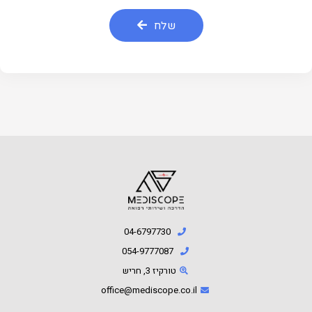
שלח
04-6797730
054-9777087⁩
טורקיז 3, חריש
office@mediscope.co.il