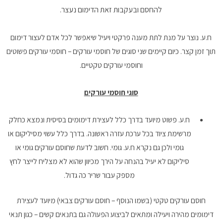
להחסם ובעקבות זאת הדימום נעצר.
ח.ע. נוצר על מנת לתת מענה פרקטי ויעיל שיאפשר לכל אדם לעצור דימום
תוך זמן קצר. כיום קיימים שני סוגים של חוסמי עורקים – חוסמי עורקים פשוטים
וחוסמי עורקים טקטיים.
סוגי חוסמי עורקים
ח.ע. פשוט מיועד בדרך כלל לעצירת דימומים בסיסית ונמצא כחלק
מרשימת ציוד בכל ערכת עזרה ראשונה. בדרך כלל עשוי מסיליקום או
גומי ולכן גם נקרא ח.ע. גומי. חשוב לדעת שחוסם עורקים גומי או
סיליקום לא יעיל בהנחה על הירך מכיוון שהוא לא מצליח לייצר לחץ
מספק עבור שריר כה גדול.
חוסם עורקים טקטי (בשמו הנוסף – חוסם עורקים צבאי) מיועד לעצירת
דימומים מהירה ויעילה ומתאים לביצוע הפעולה גם בתנאים קשים – כגון תנאי