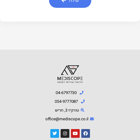
שלח
04-6797730
054-9777087⁩
טורקיז 3, חריש
office@mediscope.co.il