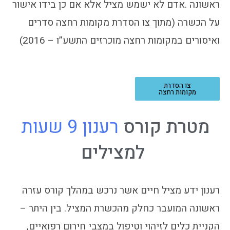
ראשונה .אדם לא ישמש מציל אלא אם כן בידו אישור
על הכשרה (מתוך צו הסדרת מקומות רחצה סדרים
ואיסורים במקומות רחצה מוכרזים התשע”ו – 2016)
צו הסדרת
מקומות רחצה
מטרת
קורס
ר
ע
נ
ו
ן
9
ש
ע
ו
ת
למצילים
רענון ידע מציל חיים אשר נרכש במהלך קורס עזרה
ראשונה המועבר כחלק מהכשרת המציל. בין היתר –
הקניית כלים לזיהוי וטיפול במצבי חירום רפואיים,