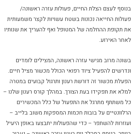
בנוסף לעצם הצלת החיים, פעולות עזרה ראשונה/
פעולות החייאה נכונות בשטח עשויות לקצר משמעותית
את תקופת ההחלמה של המטופל ואף להעריך את שנותיו
לאחר האירוע.
בשונה מרוב מגישי עזרה ראשונה, המצילים לומדים
ונדרשים להפעיל ציוד רפואי הכולל מכשור מציל חיים.
הפעלת מכשור זה דורשת רענון ותרגול קבועים במטרה
למלא את תפקידו בעת הצורך. במהלך קורס רענון שלנו –
כל משתתף מתרגל את התפעול של כלל המכשירים
הרלוונטיים על בובות חכמות המספקות משוב בלייב –
ועוזרות להשתפר – כדי שהפעולות יתבצעו באופן היעיל
ביותר. בנוסף במהלך יום רענון עזרה ראשונה – נעבור