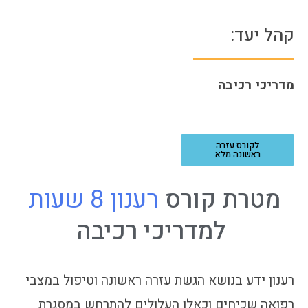
קהל יעד:
מדריכי רכיבה
לקורס עזרה
ראשונה מלא
מטרת
קורס
ר
ע
נ
ו
ן
8
ש
ע
ו
ת
למדריכי
רכיבה
רענון ידע בנושא הגשת עזרה ראשונה וטיפול במצבי
רפואה שכיחים וכאלו העלולים להתרחש במסגרת