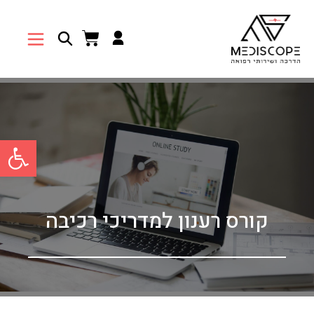
פתח סרגל 
קורס רענון למדריכי רכיבה