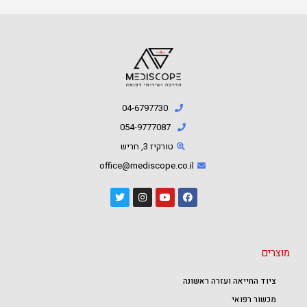
04-6797730
054-9777087⁩
טורקיז 3, חריש
office@mediscope.co.il
מוצרים
ציוד החייאה ועזרה ראשונה
מכשור רפואי