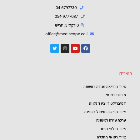
04-6797730
054-9777087⁩
טורקיז 3, חריש
office@mediscope.co.il
מוצרים
ציוד החייאה ועזרה ראשונה
מכשור רפואי
דפיברילטור וציוד נלווה
ציוד חבישה וטיפול בכוויות
ערכת עזרה ראשונה
ציוד חילוץ ופינוי
ציוד רפואי מתכלה